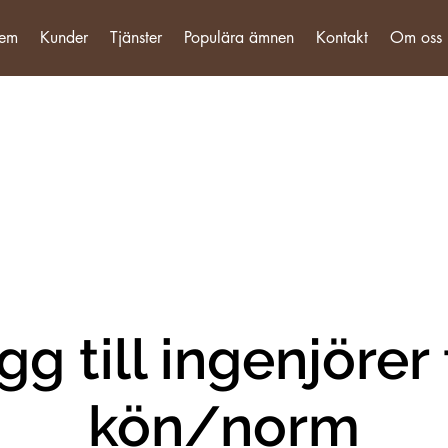
em
Kunder
Tjänster
Populära ämnen
Kontakt
Om oss
gg till ingenjörer 
kön/norm