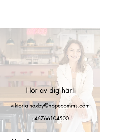
VIKTORIA SAXBY
Hör av dig här!
viktoria.saxby@hopecomms.com
+46766104500