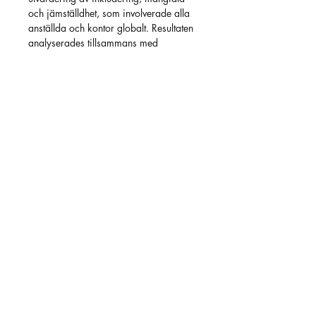
och jämställdhet, som involverade alla
anställda och kontor globalt. Resultaten
analyserades tillsammans med
befintliga arbetssätt, policyer och
kommunikation. Arbetet resulterade i
tydliga rekommendationer för hur
ledarskap, styrning och dagliga rutiner
kunde stärkas, samt workshops med
den verkställande ledningen och riktade
utbildningar och workshops för över
100 chefer på Sigmas kontor i Sverige
och utvalda internationella platser.
Tillbaka till alla kunder