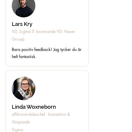
Lars Kry
VD, Sigma IT (nuvarande VD, Nexer
Group)
Bara positiv feedback! Jag tycker du är
helt fantastisk.
Linda Woxneborn
affärsområdeschef - Innovation &
Skapande
Sigma