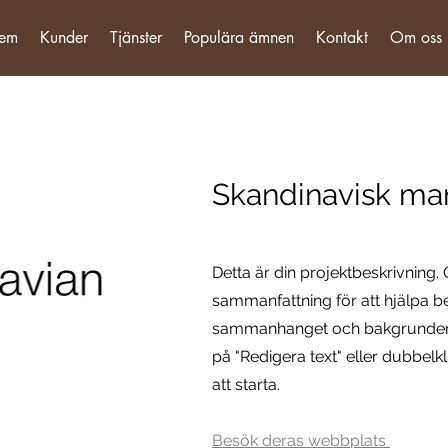
em
Kunder
Tjänster
Populära ämnen
Kontakt
Om oss
Skandinavisk ma
Detta är din projektbeskrivning. 
sammanfattning för att hjälpa b
sammanhanget och bakgrunden til
på "Redigera text" eller dubbelkl
att starta.
Besök deras webbplats