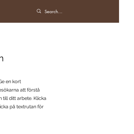
n
Ge en kort
esökarna att förstå
l ditt arbete. Klicka
icka på textrutan för